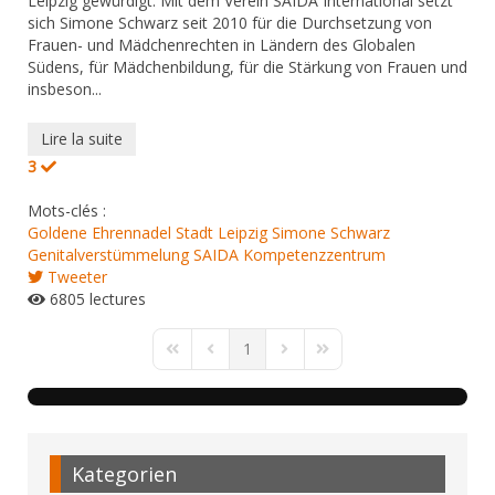
Leipzig gewürdigt. Mit dem Verein SAIDA International setzt
sich Simone Schwarz seit 2010 für die Durchsetzung von
Frauen- und Mädchenrechten in Ländern des Globalen
Südens, für Mädchenbildung, für die Stärkung von Frauen und
insbeson...
Lire la suite
3
Mots-clés :
Goldene Ehrennadel
Stadt Leipzig
Simone Schwarz
Genitalverstümmelung
SAIDA Kompetenzzentrum
Tweeter
6805 lectures
1
First Page
Previous Page
Next Page
Last Page
Kategorien