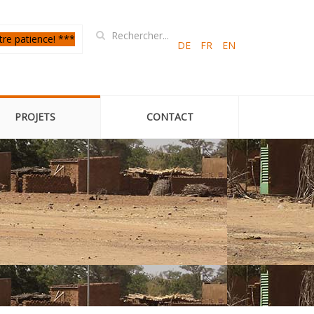
tre patience! ***
DE
FR
EN
PROJETS
CONTACT