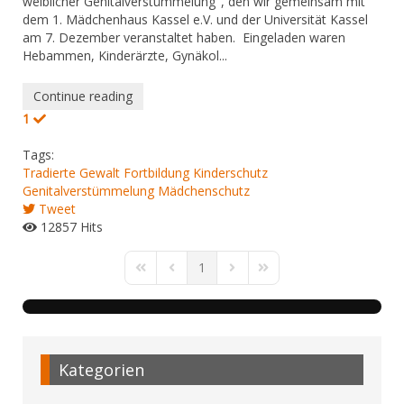
weiblicher Genitalverstümmelung", den wir gemeinsam mit
dem 1. Mädchenhaus Kassel e.V. und der Universität Kassel
am 7. Dezember veranstaltet haben. Eingeladen waren
Hebammen, Kinderärzte, Gynäkol...
Continue reading
1
Tags:
Tradierte Gewalt
Fortbildung Kinderschutz
Genitalverstümmelung
Mädchenschutz
Tweet
12857 Hits
1
First Page
Previous Page
Next Page
Last Page
Kategorien