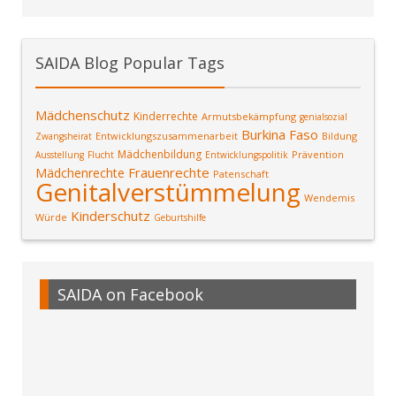
SAIDA Blog Popular Tags
Mädchenschutz
Kinderrechte
Armutsbekämpfung
genialsozial
Burkina Faso
Entwicklungszusammenarbeit
Bildung
Zwangsheirat
Mädchenbildung
Prävention
Ausstellung
Flucht
Entwicklungspolitik
Frauenrechte
Mädchenrechte
Patenschaft
Genitalverstümmelung
Wendemis
Kinderschutz
Würde
Geburtshilfe
SAIDA on Facebook