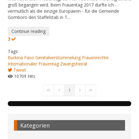
groß begangen wird. Beim Frauentag 2017 durfte ich -
vermutlich als die einzige Europäerin - für die Gemeinde
Gomboro den Staffelstab in T...
Continue reading
3
Tags:
Burkina Faso
Genitalverstümmelung
Frauenrechte
Internationaler Frauentag
Zwangsheirat
Tweet
10709 Hits
1
First Page
Previous Page
Next Page
Last Page
Kategorien