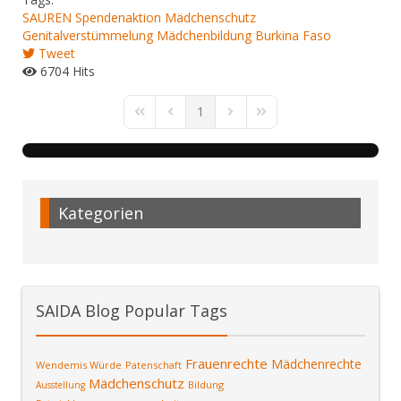
SAUREN Spendenaktion
Mädchenschutz
Genitalverstümmelung
Mädchenbildung
Burkina Faso
Tweet
6704 Hits
1
First Page
Previous Page
Next Page
Last Page
Kategorien
SAIDA Blog Popular Tags
Frauenrechte
Mädchenrechte
Wendemis Würde
Patenschaft
Mädchenschutz
Bildung
Ausstellung