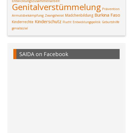
Entwicklungszusammenarbeit
Genitalverstümmelung
Prävention
Burkina Faso
Mädchenbildung
Armutsbekämpfung
Zwangsheirat
Kinderschutz
Kinderrechte
Flucht
Entwicklungspolitik
Geburtshilfe
genialsozial
SAIDA on Facebook