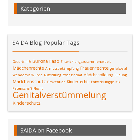
Kategorien
SAIDA Blog Popular Tags
Burkina Faso
Entwicklungszusammenarbeit
Geburtshilfe
Frauenrechte
Mädchenrechte
Armutsbekämpfung
genialsozial
Mädchenbildung
Wendemis Würde
Bildung
Ausstellung
Zwangsheirat
Mädchenschutz
Kinderrechte
Prävention
Entwicklungspolitik
Patenschaft
Flucht
Genitalverstümmelung
Kinderschutz
SAIDA on Facebook