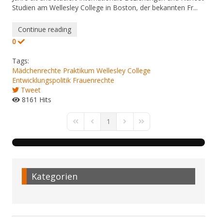
Studien am Wellesley College in Boston, der bekannten Fr...
Continue reading
0
Tags:
Mädchenrechte
Praktikum
Wellesley College
Entwicklungspolitik
Frauenrechte
Tweet
8161 Hits
1
First Page
Previous Page
Next Page
Last Page
Kategorien