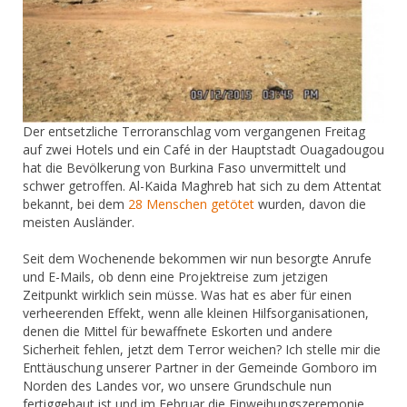
Der entsetzliche Terroranschlag vom vergangenen Freitag
auf zwei Hotels und ein Café in der Hauptstadt Ouagadougou
hat die Bevölkerung von Burkina Faso unvermittelt und
schwer getroffen. Al-Kaida Maghreb hat sich zu dem
Attentat
bekannt, bei dem
28 Menschen getötet
wurden, davon die
meisten Ausländer.
Seit dem Wochenende bekommen wir nun besorgte Anrufe
und E-Mails, ob denn eine Projektreise zum jetzigen
Zeitpunkt wirklich sein müsse. Was hat es aber für einen
verheerenden Effekt, wenn alle kleinen Hilfsorganisationen,
denen die Mittel für bewaffnete Eskorten und andere
Sicherheit fehlen, jetzt dem Terror weichen? Ich stelle mir die
Enttäuschung unserer Partner in der Gemeinde Gomboro im
Norden des Landes vor, wo unsere Grundschule nun
fertiggebaut ist und im Februar die Einweihungszeremonie