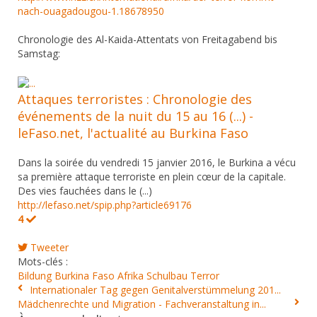
nach-ouagadougou-1.18678950
Chronologie des Al-Kaida-Attentats von Freitagabend bis
Samstag:
Attaques terroristes : Chronologie des
événements de la nuit du 15 au 16 (...) -
leFaso.net, l'actualité au Burkina Faso
Dans la soirée du vendredi 15 janvier 2016, le Burkina a vécu
sa première attaque terroriste en plein cœur de la capitale.
Des vies fauchées dans le (...)
http://lefaso.net/spip.php?article69176
4
Tweeter
Mots-clés :
Bildung
Burkina Faso
Afrika
Schulbau
Terror
Internationaler Tag gegen Genitalverstümmelung 201...
Mädchenrechte und Migration - Fachveranstaltung in...