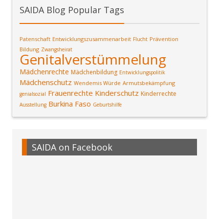
SAIDA Blog Popular Tags
Patenschaft
Entwicklungszusammenarbeit
Prävention
Flucht
Bildung
Zwangsheirat
Genitalverstümmelung
Mädchenrechte
Mädchenbildung
Entwicklungspolitik
Mädchenschutz
Wendemis Würde
Armutsbekämpfung
Frauenrechte
Kinderschutz
Kinderrechte
genialsozial
Burkina Faso
Ausstellung
Geburtshilfe
SAIDA on Facebook