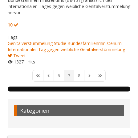
Bundesfamilienministeriums (BMFSFJ) anlässlich des
internationalen Tages gegen weibliche Genitalverstümmelung
hervor.
10
Tags:
Genitalverstümmelung
Studie
Bundesfamilienministerium
Internationaler Tag gegen weibliche Genitalverstümmelung
Tweet
13271 Hits
6
7
8
First Page
Previous Page
Next Page
Last Page
Kategorien