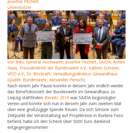
Josefine Fitchett
Unterstützer
von links: General Hochwarth; Josefine Fitchett, SAIDA; Achim
Haas, Freundeskreis der Bundeswehr e.V.; Kathrin Schreier,
VEID e.V., Dr. Röckrath, Verwaltungsdirektor Gewandhaus
(Quelle: Bundeswehr, Alexander Pensch)
Nach einem Jahr Pause konnte in diesem Jahr endlich wieder
das Benefizkonzert der Bundeswehr im Gewandhaus zu
Leipzig stattfinden.
Bereits 2019
war SAIDA begünstigter
Verein und konnte sich nun in diesem Jahr zum zweiten Mal
über eine großzügige Spende freuen. Da sich Simone zum
Zeitpunkt der Veranstaltung auf Projektreise in Burkina Faso
befand, habe ich den Scheck über 5000 Euro dankend
entgegengenommen.