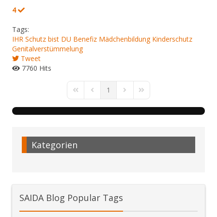
4
Tags:
IHR Schutz bist DU
Benefiz
Mädchenbildung
Kinderschutz
Genitalverstümmelung
Tweet
7760 Hits
1
First Page
Previous Page
Next Page
Last Page
Kategorien
SAIDA Blog Popular Tags