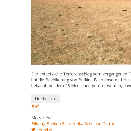
Der entsetzliche Terroranschlag vom vergangenen F
hat die Bevölkerung von Burkina Faso unvermittelt u
bekannt, bei dem 28 Menschen getötet wurden, dav
Lire la suite
4
Mots-clés :
Bildung
Burkina Faso
Afrika
Schulbau
Terror
Tweeter