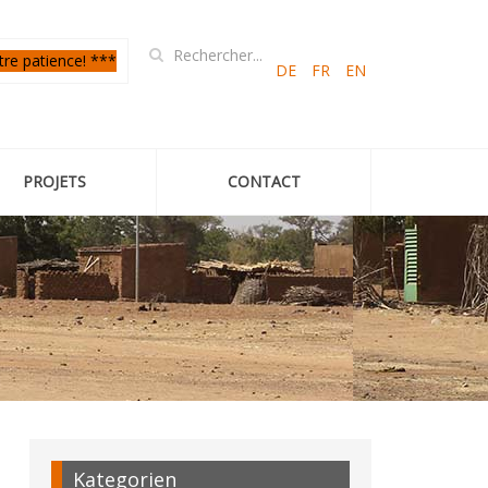
tre patience! ***
DE
FR
EN
PROJETS
CONTACT
Kategorien