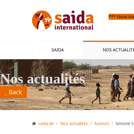
*** Nous trav
SAIDA
NOS ACTUALIT
Nos actualités
Back
saida.de
Nos actualités
Auteurs
Simone S