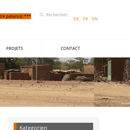
tre patience! ***
DE
FR
EN
PROJETS
CONTACT
Kategorien