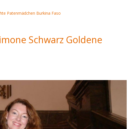
hte
Patenmädchen
Burkina Faso
 Simone Schwarz Goldene