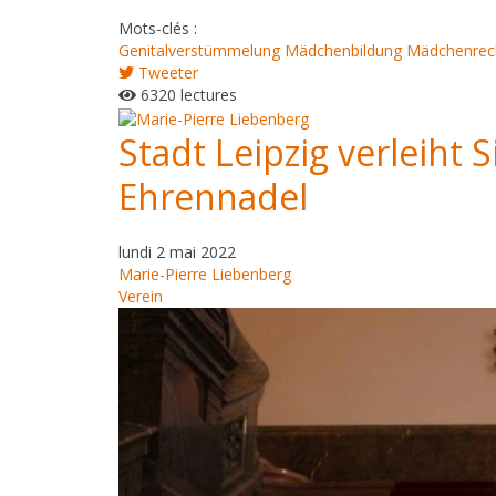
Mots-clés :
Genitalverstümmelung
Mädchenbildung
Mädchenrec
Tweeter
6320 lectures
Stadt Leipzig verleiht
Ehrennadel
lundi 2 mai 2022
Marie-Pierre Liebenberg
Verein