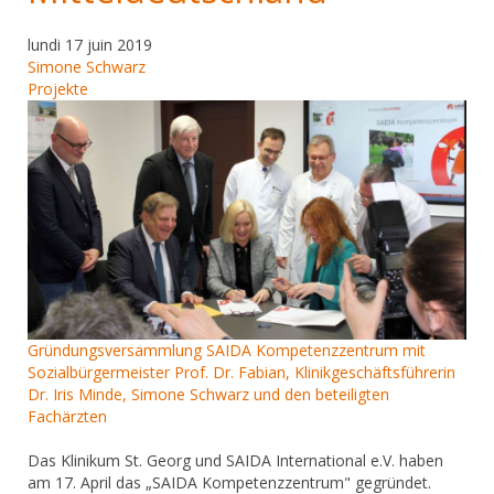
lundi 17 juin 2019
Simone Schwarz
Projekte
Gründungsversammlung SAIDA Kompetenzzentrum mit
Sozialbürgermeister Prof. Dr. Fabian, Klinikgeschäftsführerin
Dr. Iris Minde, Simone Schwarz und den beteiligten
Fachärzten
​Das Klinikum St. Georg und SAIDA International e.V. haben
am 17. April das „SAIDA Kompetenzzentrum" gegründet.