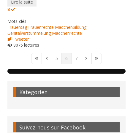
Lire la suite
8
Mots-clés :
Frauentag
Frauenrechte
Mädchenbildung
Genitalverstümmelung
Mädchenrechte
Tweeter
8075 lectures
5
6
7
First Page
Previous Page
Next Page
Last Page
Kategorien
Suivez-nous sur Facebook