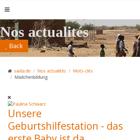
Nos actualités
Back
saida.de
Nos actualités
Mots-clés
Mädchenbildung
Unsere
Geburtshilfestation - das
erste Baby ist da