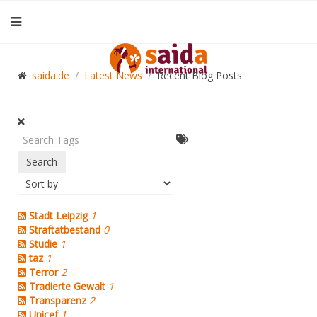
saida.de
Latest News
Recent Blog Posts
Search
Stadt Leipzig
1
Straftatbestand
0
Studie
1
taz
1
Terror
2
Tradierte Gewalt
1
Transparenz
2
Unicef
1