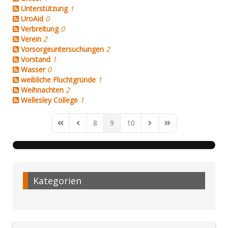
Unterstützung
1
UroAid
0
Verbreitung
0
Verein
2
Vorsorgeuntersuchungen
2
Vorstand
1
Wasser
0
weibliche Fluchtgründe
1
Weihnachten
2
Wellesley College
1
8
9
10
First Page
Previous Page
Next Page
Last Page
Kategorien