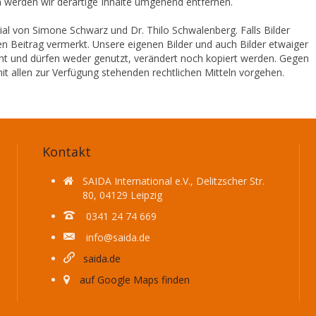
 werden wir derartige Inhalte umgehend entfernen.
al von Simone Schwarz und Dr. Thilo Schwalenberg. Falls Bilder
en Beitrag vermerkt. Unsere eigenen Bilder und auch Bilder etwaiger
ht und dürfen weder genutzt, verändert noch kopiert werden. Gegen
it allen zur Verfügung stehenden rechtlichen Mitteln vorgehen.
Kontakt
SAIDA International e.V., Delitzscher Str.
80, 04129 Leipzig
0341 24 74 669
info@saida.de
saida.de
auf Google Maps finden