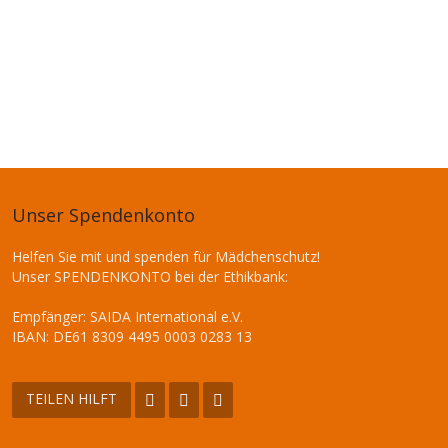
Unser Spendenkonto
Helfen Sie mit und spenden für Mädchenschutz!
Unser SPENDENKONTO bei der Ethikbank:
Empfänger: SAIDA International e.V.
IBAN: DE61 8309 4495 0003 0283 13
TEILEN HILFT