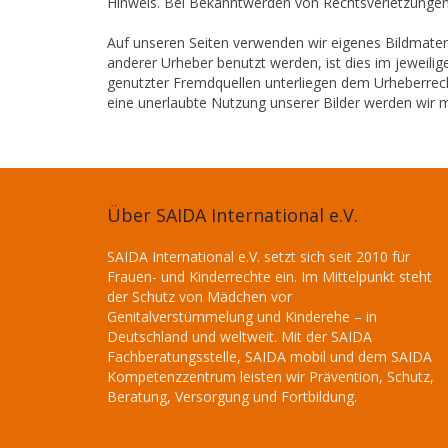
Hinweis. Bei Bekanntwerden von Rechtsverletzungen
Auf unseren Seiten verwenden wir eigenes Bildmateri
anderer Urheber benutzt werden, ist dies im jeweilig
genutzter Fremdquellen unterliegen dem Urheberrec
eine unerlaubte Nutzung unserer Bilder werden wir m
Über SAIDA International e.V.
SAIDA International e.V. setzt sich seit 2010 für
Frauen- und Kinderrechte ein. Im Mittelpunkt steht
der Schutz von Mädchen vor
Genitalverstümmelung und Kinderehe – in
Deutschland und weltweit. Mit der SAIDA
Fachberatungsstelle, SAIDA mobil und dem SAIDA
Kompetenzzentrum leisten wir Prävention, Schutz,
Beratung, Versorgung und Fortbildung.