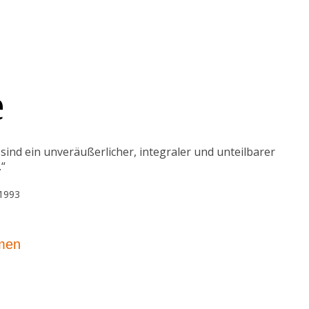
e
nd ein unveräußerlicher, integraler und unteilbarer
.“
 1993
mmen