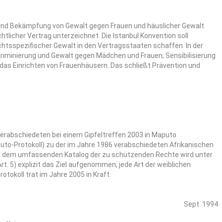
nd Bekämpfung von Gewalt gegen Frauen und häuslicher Gewalt
htlicher Vertrag unterzeichnet. Die Istanbul Konvention soll
tsspezifischer Gewalt in den Vertragsstaaten schaffen. In der
kriminierung und Gewalt gegen Mädchen und Frauen, Sensibilisierung
 das Einrichten von Frauenhäusern. Das schließt Prävention und
 verabschiedeten bei einem Gipfeltreffen 2003 in Maputo
to-Protokoll) zu der im Jahre 1986 verabschiedeten Afrikanischen
In dem umfassenden Katalog der zu schützenden Rechte wird unter
t. 5) explizit das Ziel aufgenommen, jede Art der weiblichen
okoll trat im Jahre 2005 in Kraft.
Sept. 1994