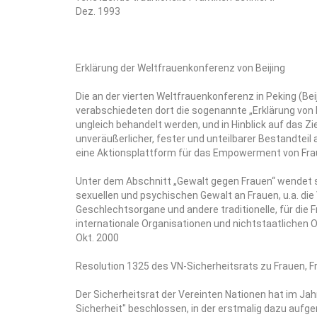
Dez. 1993
Erklärung der Weltfrauenkonferenz von Beijing
Die an der vierten Weltfrauenkonferenz in Peking (B
verabschiedeten dort die sogenannte „Erklärung von 
ungleich behandelt werden, und in Hinblick auf das 
unveräußerlicher, fester und unteilbarer Bestandteil
eine Aktionsplattform für das Empowerment von Fra
Unter dem Abschnitt „Gewalt gegen Frauen“ wendet si
sexuellen und psychischen Gewalt an Frauen, u.a. die
Geschlechtsorgane und andere traditionelle, für die F
internationale Organisationen und nichtstaatlich
Okt. 2000
Resolution 1325 des VN-Sicherheitsrats zu Frauen, F
Der Sicherheitsrat der Vereinten Nationen hat im Jah
Sicherheit" beschlossen, in der erstmalig dazu aufg