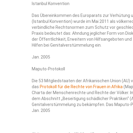
Istanbul Konvention
Das Übereinkommen des Europarats zur Verhütung u
(Istanbul Konvention) wurde im Mai 2011 als völkerrec
verbindliche Rechtsnormen zum Schutz vor geschlech
Praxis bedeutet das: Ahndung jeglicher Form von Dis
der Öffentlichkeit, Erweitern von Hilfsangeboten und
Hilfen bei Genitalverstümmelung ein.
Jan. 2005
Maputo-Protokoll
Die 53 Mitgliedstaaten der Afrikanischen Union (AU)
das
Protokoll für die Rechte von Frauen in Afrika
(Mapu
Charta der Menschenrechte und Rechte der Völker. 
dem Abschnitt „Beseitigung schädlicher Praktiken“ (Ar
Genitalverstümmelung zu bekämpfen. Das Maputo-Prot
Jan. 2005