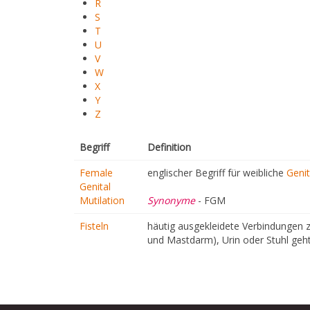
R
S
T
U
V
W
X
Y
Z
Begriff
Definition
Female
englischer Begriff für weibliche
Geni
Genital
Mutilation
Synonyme
- FGM
Fisteln
häutig ausgekleidete Verbindungen 
und Mastdarm), Urin oder Stuhl geht 