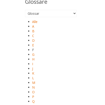
Glossare
Alle
A
B
C
D
E
F
G
H
I
J
K
L
M
N
O
P
Q