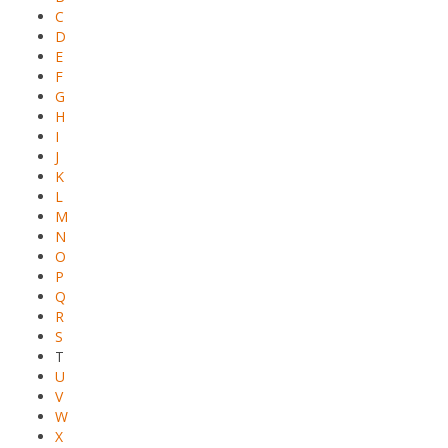
C
D
E
F
G
H
I
J
K
L
M
N
O
P
Q
R
S
T
U
V
W
X