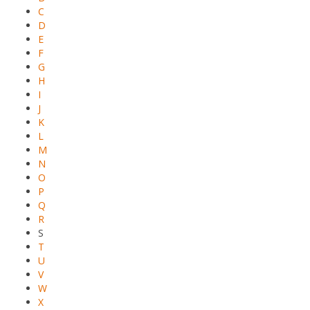
C
D
E
F
G
H
I
J
K
L
M
N
O
P
Q
R
S
T
U
V
W
X