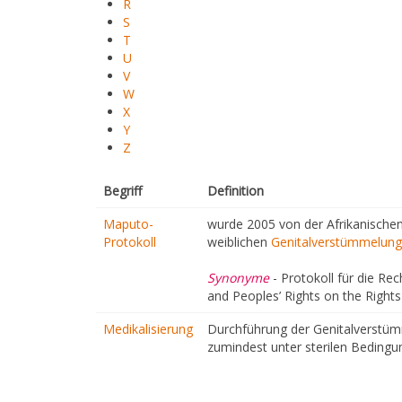
R
S
T
U
V
W
X
Y
Z
Begriff
Definition
Maputo-
wurde 2005 von der Afrikanische
Protokoll
weiblichen
Genitalverstümmelung
Synonyme
- Protokoll für die Re
and Peoples’ Rights on the Right
Medikalisierung
Durchführung der Genitalverstüm
zumindest unter sterilen Beding