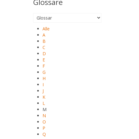
Glossare
Alle
A
B
C
D
E
F
G
H
I
J
K
L
M
N
O
P
Q