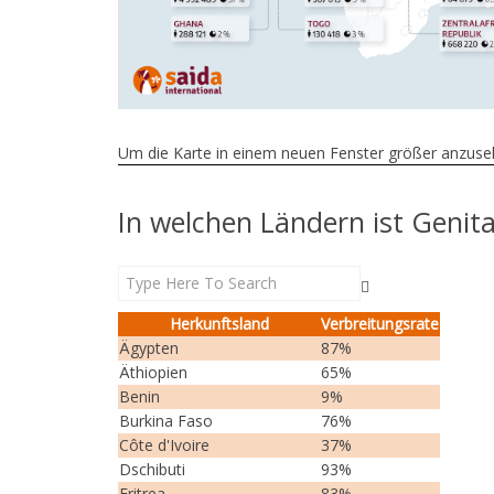
Um die Karte in einem neuen Fenster größer anzusehe
In welchen Ländern ist Genit
Herkunftsland
Verbreitungsrate
Ägypten
87%
Äthiopien
65%
Benin
9%
Burkina Faso
76%
Côte d'Ivoire
37%
Dschibuti
93%
Eritrea
83%