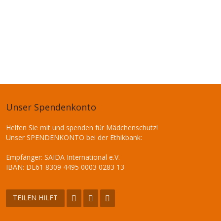
Unser Spendenkonto
Helfen Sie mit und spenden für Mädchenschutz!
Unser SPENDENKONTO bei der Ethikbank:
Empfänger: SAIDA International e.V.
IBAN: DE61 8309 4495 0003 0283 13
TEILEN HILFT