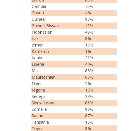
Gambia
75%
Ghana
4%
Guinea
97%
Guinea-Bissau
45%
Indonesien
49%
Irak
8%
Jemen
19%
Kamerun
1%
Kenia
21%
Liberia
44%
Mali
83%
Mauretanien
67%
Niger
2%
Nigeria
18%
Senegal
23%
Sierra Leone
86%
Somalia
98%
Sudan
87%
Tansania
10%
Togo
8%