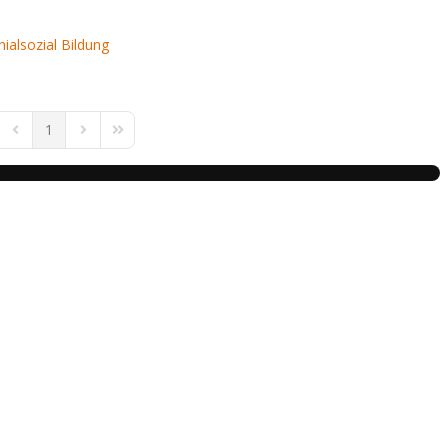
nialsozial
Bildung
1
t Page
Previous Page
Next Page
Last Page