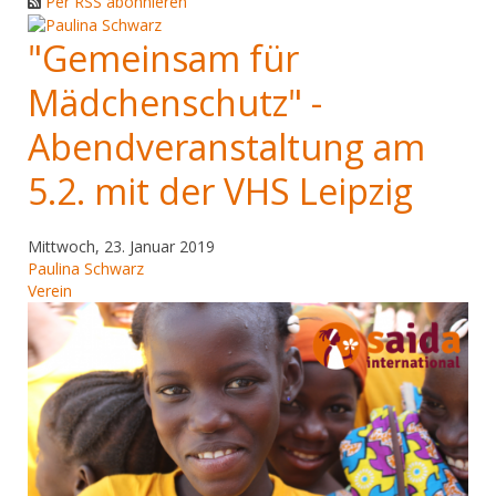
Per RSS abonnieren
"Gemeinsam für
Mädchenschutz" -
Abendveranstaltung am
5.2. mit der VHS Leipzig
Mittwoch, 23. Januar 2019
Paulina Schwarz
Verein