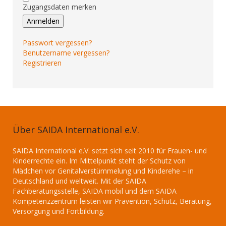
Zugangsdaten merken
Anmelden
Passwort vergessen?
Benutzername vergessen?
Registrieren
Über SAIDA International e.V.
SAIDA International e.V. setzt sich seit 2010 für Frauen- und
Kinderrechte ein. Im Mittelpunkt steht der Schutz von
Mädchen vor Genitalverstümmelung und Kinderehe – in
Deutschland und weltweit. Mit der SAIDA
Fachberatungsstelle, SAIDA mobil und dem SAIDA
Kompetenzzentrum leisten wir Prävention, Schutz, Beratung,
Versorgung und Fortbildung.