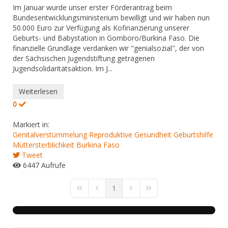
​Im Januar wurde unser erster Förderantrag beim
Bundesentwicklungsministerium bewilligt und wir haben nun
50.000 Euro zur Verfügung als Kofinanzierung unserer
Geburts- und Babystation in Gomboro/Burkina Faso. Die
finanzielle Grundlage verdanken wir "genialsozial", der von
der Sächsischen Jugendstiftung getragenen
Jugendsolidaritätsaktion. Im J...
Weiterlesen
0
Markiert in:
Genitalverstümmelung
Reproduktive Gesundheit
Geburtshilfe
Müttersterblichkeit
Burkina Faso
Tweet
6447 Aufrufe
1
First Page
Previous Page
Next Page
Last Page