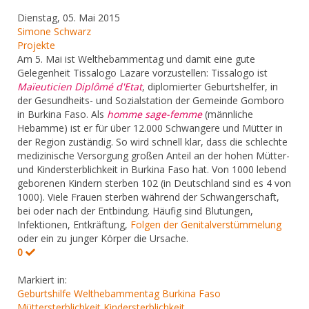
Dienstag, 05. Mai 2015
Simone Schwarz
Projekte
Am 5. Mai ist Welthebammentag und damit eine gute
Gelegenheit Tissalogo Lazare vorzustellen: Tissalogo ist
Maïeuticien Diplômé d'Etat
, diplomierter Geburtshelfer, in
der Gesundheits- und Sozialstation der Gemeinde Gomboro
in Burkina Faso. Als
homme sage-femme
(männliche
Hebamme) ist er für über 12.000 Schwangere und Mütter in
der Region zuständig. So wird schnell klar, dass die schlechte
medizinische Versorgung großen Anteil an der hohen Mütter-
und Kindersterblichkeit in Burkina Faso hat. Von 1000 lebend
geborenen Kindern sterben 102 (in Deutschland sind es 4 von
1000). Viele Frauen sterben während der Schwangerschaft,
bei oder nach der Entbindung. Häufig sind Blutungen,
Infektionen, Entkräftung,
Folgen der Genitalverstümmelung
oder ein zu junger Körper die Ursache.
0
Markiert in:
Geburtshilfe
Welthebammentag
Burkina Faso
Müttersterblichkeit
Kindersterblichkeit